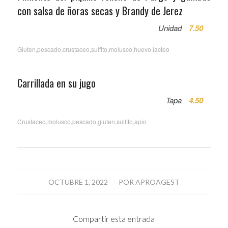
con salsa de ñoras secas y Brandy de Jerez
Unidad
7.50
Gluten,pescado,crustaceo,sulfito,molusco,huevo,lacteo
Carrillada en su jugo
Tapa
4.50
Crustaceo,molusco,pescado,gluten,sulfito,apio
/
OCTUBRE 1, 2022
POR
APROAGEST
Compartir esta entrada