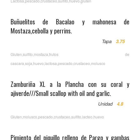
Lactosa,pescado,crustaceo,sulfito,huevo,gluten
Buñuelitos de Bacalao y mahonesa de
Mostaza,cebolla y perrins.
Tapa
3.75
Gluten,sulfito,mostaza,frutos de
cascara,soja,huevo,lactosa,pescado,crustaceo,molusco
Zamburiña XL a la Plancha con su coral y
ajiverde///Small scallop with oil and garlic.
Unidad
4.8
Gluten,molusco,pescado,crustaceo,sulfito,lacteo,huevo
Pimiento del piquillo relleno de Pargo y gambas