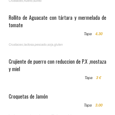
Crustaceo,huevo,sulfito
Rollito de Aguacate con tártara y mermelada de
tomate
Tapa
4.30
Crustaceo,lactosa,pescado,soja,gluten
Crujiente de puerro con reduccion de P.X ,mostaza
y miel
Tapa
3 €
Croquetas de Jamón
Tapa
3.00